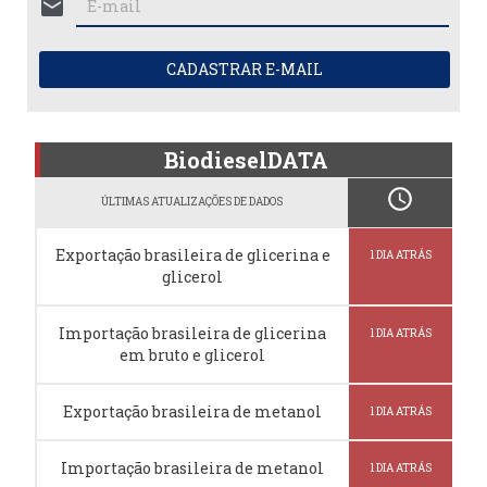
mail
CADASTRAR E-MAIL
BiodieselDATA
schedule
ÚLTIMAS ATUALIZAÇÕES DE DADOS
Exportação brasileira de glicerina e
1 DIA ATRÁS
glicerol
Importação brasileira de glicerina
1 DIA ATRÁS
em bruto e glicerol
Exportação brasileira de metanol
1 DIA ATRÁS
Importação brasileira de metanol
1 DIA ATRÁS