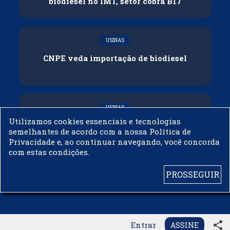
biodiesel no IMT, setor cobra B17
USINAS
CNPE veda importação de biodiesel
USINAS
Utilizamos cookies essenciais e tecnologias
Acelen Renováveis assina acordo com
semelhantes de acordo com a nossa Política de
Bunge para óleo de soja em projeto na
Privacidade e, ao continuar navegando, você concorda
Bahia
com estas condições.
PROSSEGUIR
© 2003 - 2019 -
BIODIESELBR.COM - TODOS OS DIREITOS RESERVADOS
share
Entrar
ASSINE