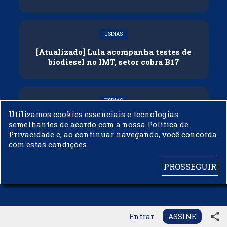
USINAS
[Atualizado] Lula acompanha testes de
biodiesel no IMT, setor cobra B17
USINAS
Utilizamos cookies essenciais e tecnologias
Governo adia reunião sobre mistura de
semelhantes de acordo com a nossa Política de
etanol na gasolina
Privacidade e, ao continuar navegando, você concorda
com estas condições.
PROSSEGUIR
© 2003 - 2019 -
BIODIESELBR.COM - TODOS OS DIREITOS RESERVADOS
share
Entrar
ASSINE