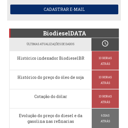
CADASTRAR E-MAIL
BiodieselDATA
schedule
ÚLTIMAS ATUALIZAÇÕES DE DADOS
Histórico indexador BiodieselBR
10 HORAS
ATRÁS
Histórico do preço do óleo de soja
10 HORAS
ATRÁS
Cotação do dólar
10 HORAS
ATRÁS
Evolução do preço do diesel e da
6 DIAS
gasolina nas refinarias
ATRÁS