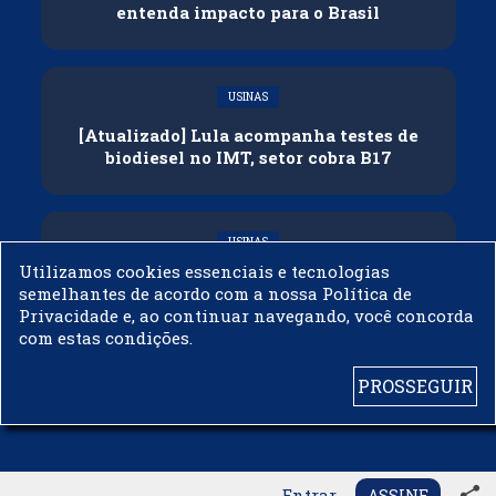
entenda impacto para o Brasil
USINAS
[Atualizado] Lula acompanha testes de
biodiesel no IMT, setor cobra B17
USINAS
Utilizamos cookies essenciais e tecnologias
Governo adia reunião sobre mistura de
semelhantes de acordo com a nossa Política de
etanol na gasolina
Privacidade e, ao continuar navegando, você concorda
com estas condições.
PROSSEGUIR
© 2003 - 2019 -
BIODIESELBR.COM - TODOS OS DIREITOS RESERVADOS
share
Entrar
ASSINE