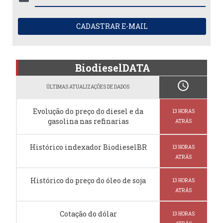
CADASTRAR E-MAIL
BiodieselDATA
schedule
ÚLTIMAS ATUALIZAÇÕES DE DADOS
Evolução do preço do diesel e da
13 HORAS
gasolina nas refinarias
ATRÁS
Histórico indexador BiodieselBR
13 HORAS
ATRÁS
Histórico do preço do óleo de soja
13 HORAS
ATRÁS
Cotação do dólar
13 HORAS