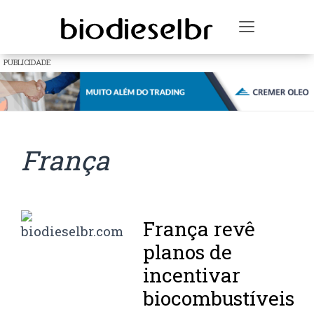
Toggle na
PUBLICIDADE
França
França revê
planos de
incentivar
biocombustíveis