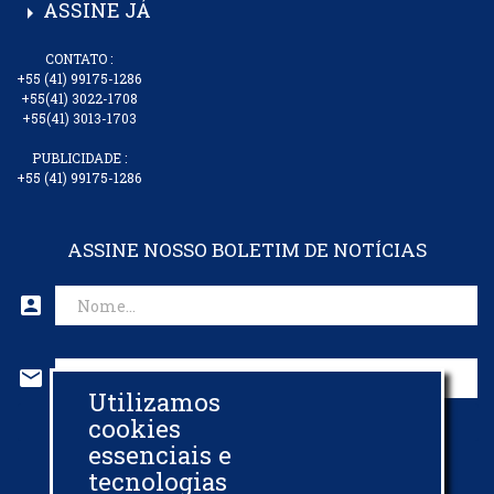
ASSINE JÁ
arrow_right
CONTATO :
+55 (41) 99175-1286
+55(41) 3022-1708
+55(41) 3013-1703
PUBLICIDADE :
+55 (41) 99175-1286
ASSINE NOSSO BOLETIM DE NOTÍCIAS
account_box
mail
Utilizamos
CADASTRAR EMAIL
cookies
essenciais e
tecnologias