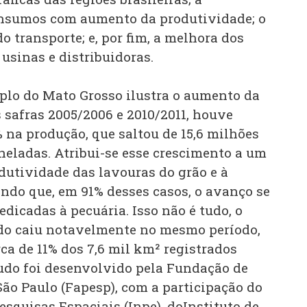
insumos com aumento da produtividade; o
o transporte; e, por fim, a melhora dos
 usinas e distribuidoras.
mplo do Mato Grosso ilustra o aumento da
 safras 2005/2006 e 2010/2011, houve
 na produção, que saltou de 15,6 milhões
neladas. Atribui-se esse crescimento a um
utividade das lavouras do grão e à
endo que, em 91% desses casos, o avanço se
edicadas à pecuária. Isso não é tudo, o
o caiu notavelmente no mesmo período,
ca de 11% dos 7,6 mil km² registrados
tudo foi desenvolvido pela Fundação de
ão Paulo (Fapesp), com a participação do
esquisas Espaciais (Inpe), doInstituto de