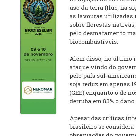
uso da terra (Iluc, na s
as lavouras utilizadas
sobre florestas nativas
pelo desmatamento mais
biocombustíveis.
Além disso, no último m
ataque vindo do gover
pelo país sul-americano
soja reduz em apenas 19
(GEE) enquanto o de no
derruba em 83% o dano 
Apesar das críticas int
brasileiro se considera
observações do govern