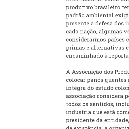
produtivo brasileiro t
padrão ambiental exigi
presente a defesa dos i
cada nação, algumas ve
considerarmos países c
primas e alternativas e
encaminhado à report
A Associação dos Produt
colocar panos quentes 
íntegra do estudo colo
associação considera po
todos os sentidos, inc
indústria que está come
presidente da entidade
de existência, a organ