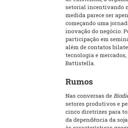
setorial incentivando m
medida parece ser apen
começando uma jornada
inovação do negócio. P
participação em seminá
além de contatos bilat
tecnologia e mercados,
Battistella.
Rumos
Nas conversas de
Biodi
setores produtivos e p
cinco diretrizes para t
da dependência da soja
às características geogr