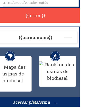
{{ error }}
{{usina.nome}}
acessar plataforma →