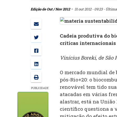
-
Edição de Out / Nov 2012
31 out 2012 - 09:23
- Última
Cadeia produtiva do bi
críticas internacionai
Vinícius Boreki, de São 
O mercado mundial de b
pós-Rio+20: o biocombu
renovável tem tido sua
PUBLICIDADE
atacadas em várias fren
alastrar, está na Uniã
científico questiona a 
mitigação do efeito es