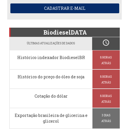
CADASTRAR E-MAIL
BiodieselDATA
schedule
ÚLTIMAS ATUALIZAÇÕES DE DADOS
Histórico indexador BiodieselBR
8 HORAS
ATRÁS
Histórico do preço do óleo de soja
8 HORAS
ATRÁS
Cotação do dólar
8 HORAS
ATRÁS
Exportação brasileira de glicerina e
3 DIAS
glicerol
ATRÁS