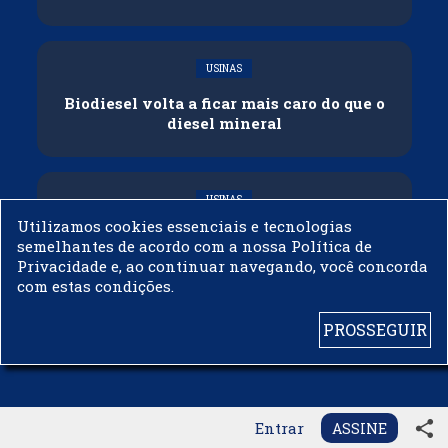
USINAS
Biodiesel volta a ficar mais caro do que o
diesel mineral
USINAS
Utilizamos cookies essenciais e tecnologias
[Artigo] O triunfo da biologia:
semelhantes de acordo com a nossa Política de
previsibilidade e ciência como motor para
Privacidade e, ao continuar navegando, você concorda
o futuro do biodiesel no Brasil
com estas condições.
PROSSEGUIR
© 2003 - 2019 -
BIODIESELBR.COM - TODOS OS DIREITOS RESERVADOS
share
Entrar
ASSINE