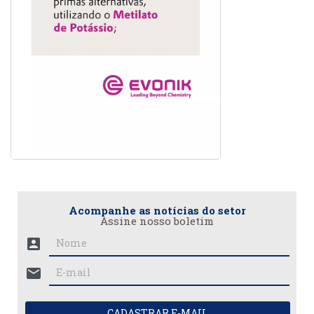
Acompanhe as notícias do setor
Assine nosso boletim
account_box
mail
CADASTRAR E-MAIL