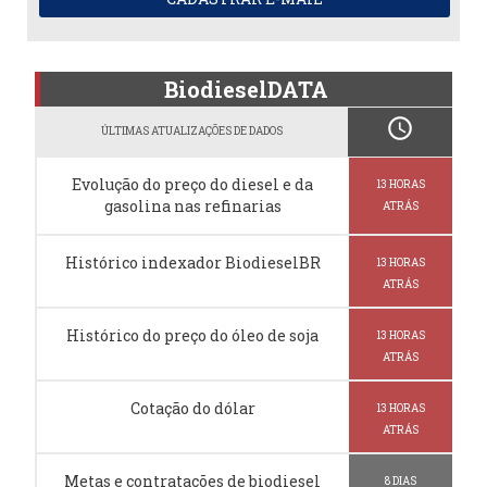
BiodieselDATA
schedule
ÚLTIMAS ATUALIZAÇÕES DE DADOS
Evolução do preço do diesel e da
13 HORAS
gasolina nas refinarias
ATRÁS
Histórico indexador BiodieselBR
13 HORAS
ATRÁS
Histórico do preço do óleo de soja
13 HORAS
ATRÁS
Cotação do dólar
13 HORAS
ATRÁS
Metas e contratações de biodiesel
8 DIAS