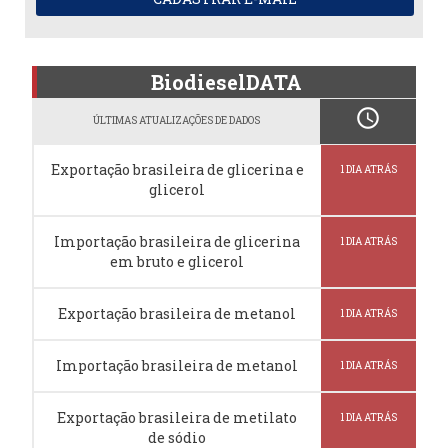
BiodieselDATA
schedule
ÚLTIMAS ATUALIZAÇÕES DE DADOS
Exportação brasileira de glicerina e
1 DIA ATRÁS
glicerol
Importação brasileira de glicerina
1 DIA ATRÁS
em bruto e glicerol
Exportação brasileira de metanol
1 DIA ATRÁS
Importação brasileira de metanol
1 DIA ATRÁS
Exportação brasileira de metilato
1 DIA ATRÁS
de sódio