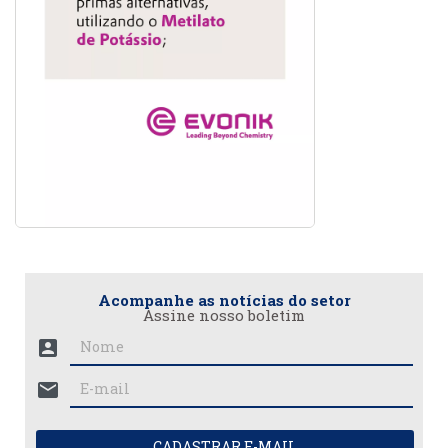
Acompanhe as notícias do setor
Assine nosso boletim
account_box
mail
CADASTRAR E-MAIL