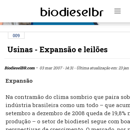
PUBLICIDADE
Togg
009
Usinas - Expansão e leilões
-
BiodieselBR.com
03 mar 2007 - 14:31
- Última atualização em: 23 jan 
Expansão
Na contramão do clima sombrio que paira sob
indústria brasileira como um todo – que acu
setembro a dezembro de 2008 queda de 19,8% 
produção – o setor de biodiesel segue com bo
perspectivas de crescimento. O mercado, por 