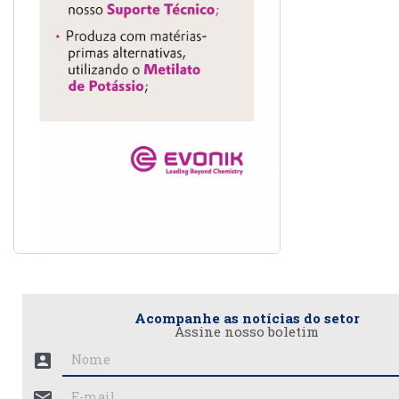
Acompanhe as notícias do setor
Assine nosso boletim
account_box
mail