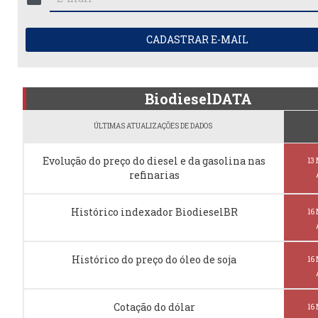
CADASTRAR E-MAIL
BiodieselDATA
ÚLTIMAS ATUALIZAÇÕES DE DADOS
Evolução do preço do diesel e da gasolina nas
13
refinarias
Histórico indexador BiodieselBR
16
Histórico do preço do óleo de soja
16
Cotação do dólar
16