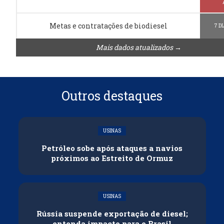
Metas e contratações de biodiesel
7 D
Mais dados atualizados →
Outros destaques
USINAS
Petróleo sobe após ataques a navios
próximos ao Estreito de Ormuz
USINAS
Rússia suspende exportação de diesel;
entenda impacto para o Brasil