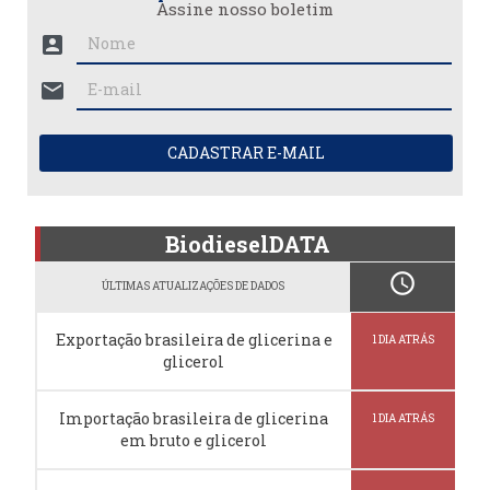
Assine nosso boletim
account_box
mail
CADASTRAR E-MAIL
BiodieselDATA
schedule
ÚLTIMAS ATUALIZAÇÕES DE DADOS
Exportação brasileira de glicerina e
1 DIA ATRÁS
glicerol
Importação brasileira de glicerina
1 DIA ATRÁS
em bruto e glicerol