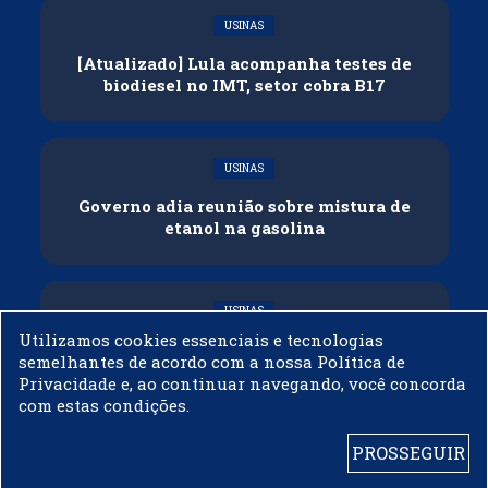
USINAS
[Atualizado] Lula acompanha testes de
biodiesel no IMT, setor cobra B17
USINAS
Governo adia reunião sobre mistura de
etanol na gasolina
USINAS
Utilizamos cookies essenciais e tecnologias
CNPE veda importação de biodiesel
semelhantes de acordo com a nossa Política de
Privacidade e, ao continuar navegando, você concorda
com estas condições.
PROSSEGUIR
© 2003 - 2019 -
BIODIESELBR.COM - TODOS OS DIREITOS RESERVADOS