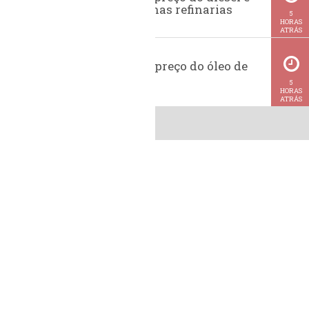
da gasolina nas refinarias
5
HORAS
ATRÁS
Histórico do preço do óleo de
soja
5
HORAS
ATRÁS