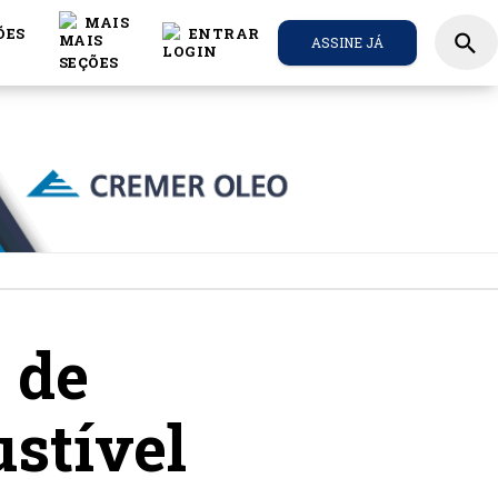
MAIS
ÕES
ENTRAR
search
ASSINE JÁ
 de
stível