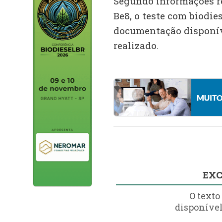
Segundo informações r
Be8, o teste com biodi
documentação disponív
realizado.
EXC
O texto
disponível