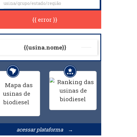
{{ error }}
{{usina.nome}}
acessar plataforma →