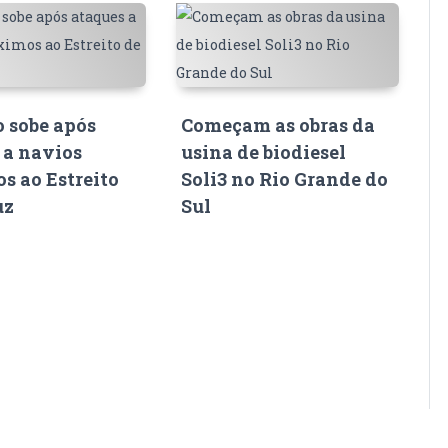
o sobe após
Começam as obras da
 a navios
usina de biodiesel
s ao Estreito
Soli3 no Rio Grande do
uz
Sul