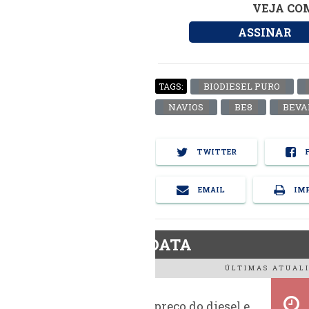
VEJA COM
ASSINAR
BIODIESEL PURO
TAGS:
NAVIOS
BE8
BEVA
TWITTER
F
EMAIL
IMP
BiodieselDATA
ÚLTIMAS ATUALI
Evolução do preço do diesel e