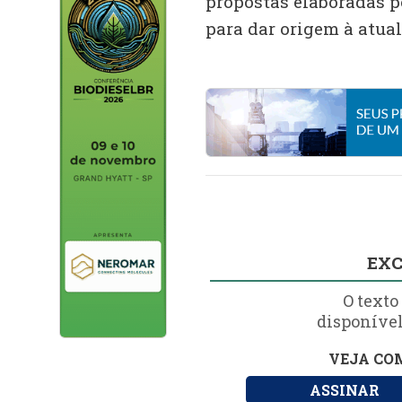
propostas elaboradas p
para dar origem à atual
EXC
O texto
disponível
VEJA COM
ASSINAR