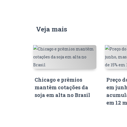
Veja mais
Chicago e prêmios
Preço d
mantêm cotações da
em junh
soja em alta no Brasil
acumula
em 12 m