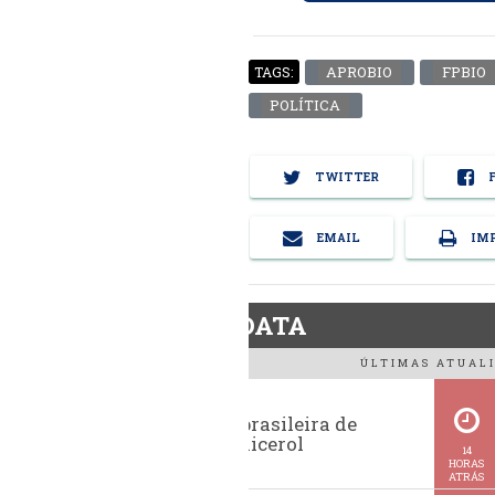
APROBIO
FPBIO
TAGS:
POLÍTICA
TWITTER
F
EMAIL
IMP
BiodieselDATA
ÚLTIMAS ATUALI
Exportação brasileira de
glicerina e glicerol
14
HORAS
ATRÁS