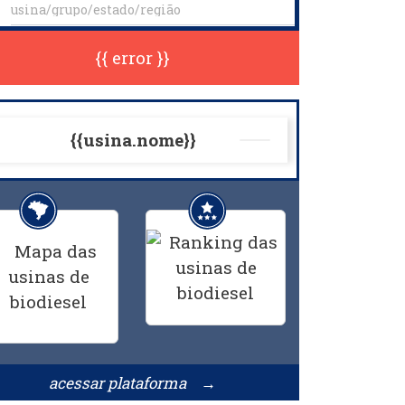
{{ error }}
{{usina.nome}}
acessar plataforma →