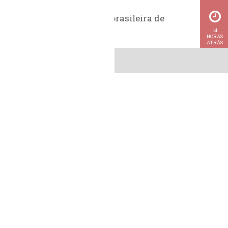
Exportação brasileira de
metanol
14
HORAS
ATRÁS