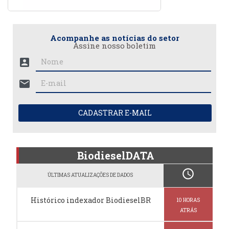
Acompanhe as notícias do setor
Assine nosso boletim
account_box
mail
CADASTRAR E-MAIL
BiodieselDATA
schedule
ÚLTIMAS ATUALIZAÇÕES DE DADOS
Histórico indexador BiodieselBR
10 HORAS
ATRÁS