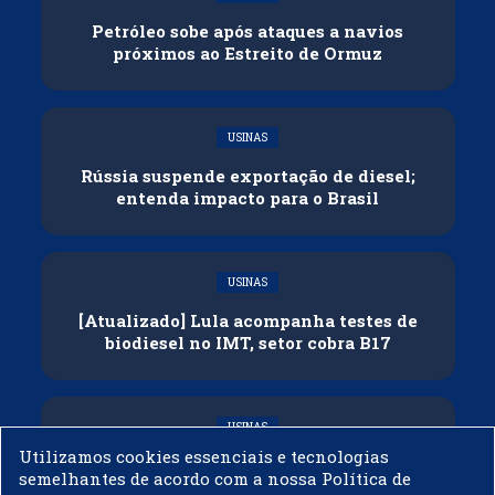
Petróleo sobe após ataques a navios
próximos ao Estreito de Ormuz
USINAS
Rússia suspende exportação de diesel;
entenda impacto para o Brasil
USINAS
[Atualizado] Lula acompanha testes de
biodiesel no IMT, setor cobra B17
USINAS
Utilizamos cookies essenciais e tecnologias
Governo adia reunião sobre mistura de
semelhantes de acordo com a nossa Política de
etanol na gasolina