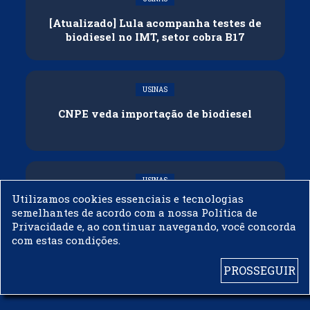
[Atualizado] Lula acompanha testes de
biodiesel no IMT, setor cobra B17
USINAS
CNPE veda importação de biodiesel
USINAS
Utilizamos cookies essenciais e tecnologias
Acelen Renováveis assina acordo com
semelhantes de acordo com a nossa Política de
Bunge para óleo de soja em projeto na
Privacidade e, ao continuar navegando, você concorda
Bahia
com estas condições.
PROSSEGUIR
© 2003 - 2019 -
BIODIESELBR.COM - TODOS OS DIREITOS RESERVADOS