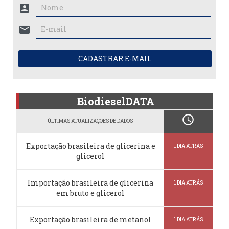
account_box
mail
CADASTRAR E-MAIL
BiodieselDATA
schedule
ÚLTIMAS ATUALIZAÇÕES DE DADOS
Exportação brasileira de glicerina e
1 DIA ATRÁS
glicerol
Importação brasileira de glicerina
1 DIA ATRÁS
em bruto e glicerol
Exportação brasileira de metanol
1 DIA ATRÁS