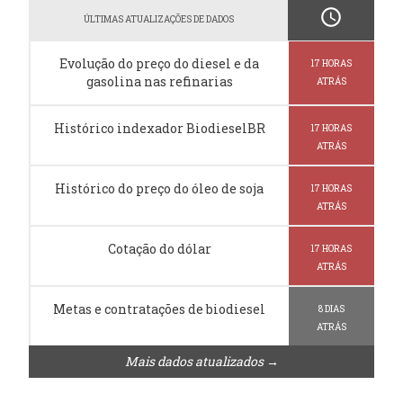
schedule
ÚLTIMAS ATUALIZAÇÕES DE DADOS
Evolução do preço do diesel e da
17 HORAS
gasolina nas refinarias
ATRÁS
Histórico indexador BiodieselBR
17 HORAS
ATRÁS
Histórico do preço do óleo de soja
17 HORAS
ATRÁS
Cotação do dólar
17 HORAS
ATRÁS
Metas e contratações de biodiesel
8 DIAS
ATRÁS
Mais dados atualizados →