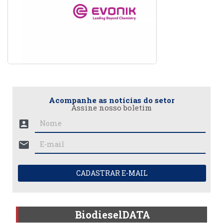
Acompanhe as notícias do setor
Assine nosso boletim
account_box
mail
CADASTRAR E-MAIL
BiodieselDATA