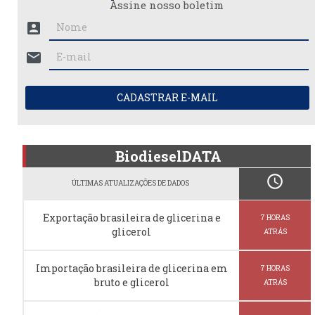
Assine nosso boletim
account_box
mail
CADASTRAR E-MAIL
BiodieselDATA
schedule
ÚLTIMAS ATUALIZAÇÕES DE DADOS
Exportação brasileira de glicerina e
7 HORAS
glicerol
ATRÁS
Importação brasileira de glicerina em
7 HORAS
bruto e glicerol
ATRÁS