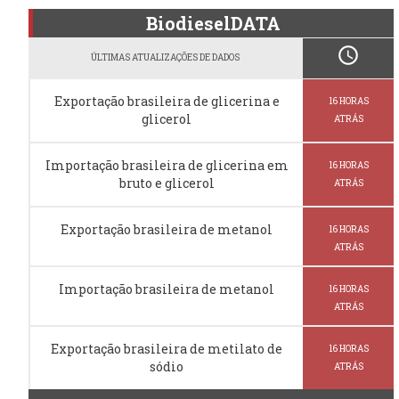
BiodieselDATA
schedule
ÚLTIMAS ATUALIZAÇÕES DE DADOS
Exportação brasileira de glicerina e
16 HORAS
glicerol
ATRÁS
Importação brasileira de glicerina em
16 HORAS
bruto e glicerol
ATRÁS
Exportação brasileira de metanol
16 HORAS
ATRÁS
Importação brasileira de metanol
16 HORAS
ATRÁS
Exportação brasileira de metilato de
16 HORAS
sódio
ATRÁS