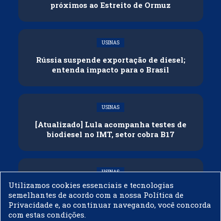
próximos ao Estreito de Ormuz
USINAS
Rússia suspende exportação de diesel;
entenda impacto para o Brasil
USINAS
[Atualizado] Lula acompanha testes de
biodiesel no IMT, setor cobra B17
USINAS
Utilizamos cookies essenciais e tecnologias
Governo adia reunião sobre mistura de
semelhantes de acordo com a nossa Política de
etanol na gasolina
Privacidade e, ao continuar navegando, você concorda
com estas condições.