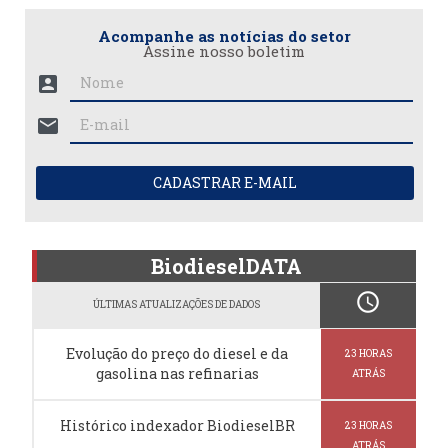
Acompanhe as notícias do setor
Assine nosso boletim
account_box
mail
CADASTRAR E-MAIL
BiodieselDATA
schedule
ÚLTIMAS ATUALIZAÇÕES DE DADOS
Evolução do preço do diesel e da
23 HORAS
gasolina nas refinarias
ATRÁS
Histórico indexador BiodieselBR
23 HORAS
ATRÁS