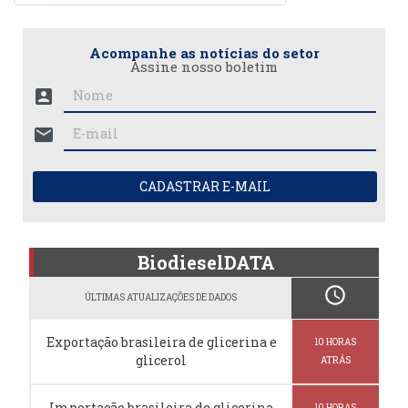
Acompanhe as notícias do setor
Assine nosso boletim
account_box
mail
CADASTRAR E-MAIL
BiodieselDATA
schedule
ÚLTIMAS ATUALIZAÇÕES DE DADOS
Exportação brasileira de glicerina e
10 HORAS
glicerol
ATRÁS
Importação brasileira de glicerina
10 HORAS