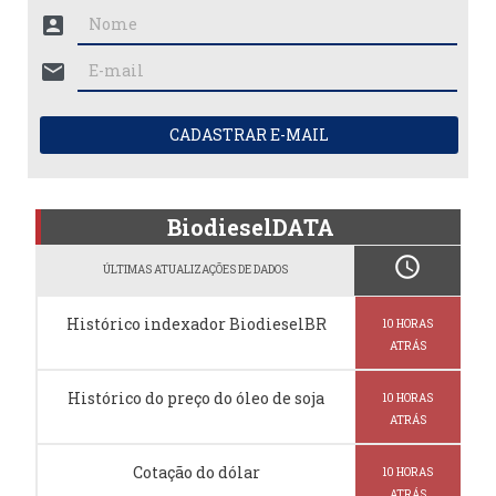
account_box
mail
CADASTRAR E-MAIL
BiodieselDATA
schedule
ÚLTIMAS ATUALIZAÇÕES DE DADOS
Histórico indexador BiodieselBR
10 HORAS
ATRÁS
Histórico do preço do óleo de soja
10 HORAS
ATRÁS
Cotação do dólar
10 HORAS
ATRÁS