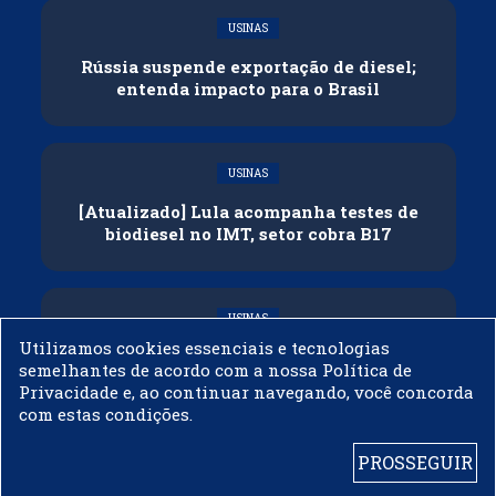
USINAS
Rússia suspende exportação de diesel;
entenda impacto para o Brasil
USINAS
[Atualizado] Lula acompanha testes de
biodiesel no IMT, setor cobra B17
USINAS
Utilizamos cookies essenciais e tecnologias
Governo adia reunião sobre mistura de
semelhantes de acordo com a nossa Política de
etanol na gasolina
Privacidade e, ao continuar navegando, você concorda
com estas condições.
PROSSEGUIR
© 2003 - 2019 -
BIODIESELBR.COM - TODOS OS DIREITOS RESERVADOS