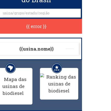
{{ error }}
{{usina.nome}}