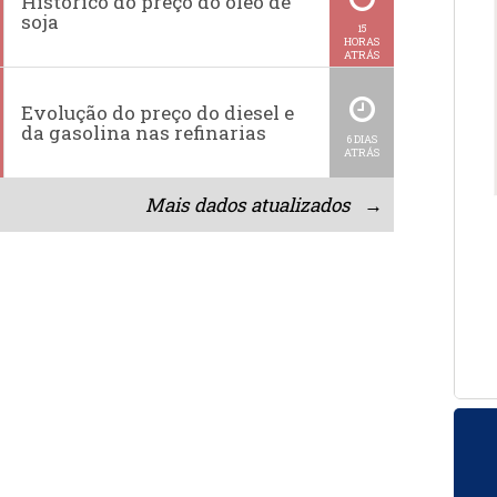
Histórico do preço do óleo de
soja
15
HORAS
ATRÁS
Evolução do preço do diesel e
da gasolina nas refinarias
6 DIAS
ATRÁS
Mais dados atualizados →