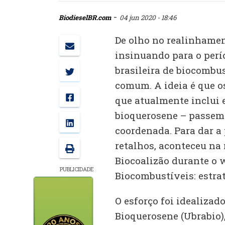
-
BiodieselBR.com
04 jun 2020 - 18:46
De olho no realinhame
insinuando para o perí
brasileira de biocombu
comum. A ideia é que o
que atualmente inclui e
bioquerosene – passem
coordenada. Para dar a 
retalhos, aconteceu na
Biocoalizão durante o 
PUBLICIDADE
Biocombustíveis: estrat
O esforço foi idealizado
Bioquerosene (Ubrabio)