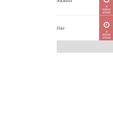
Histórico indexador
BiodieselBR
15
HORAS
ATRÁS
Cotação do dólar
15
HORAS
ATRÁS