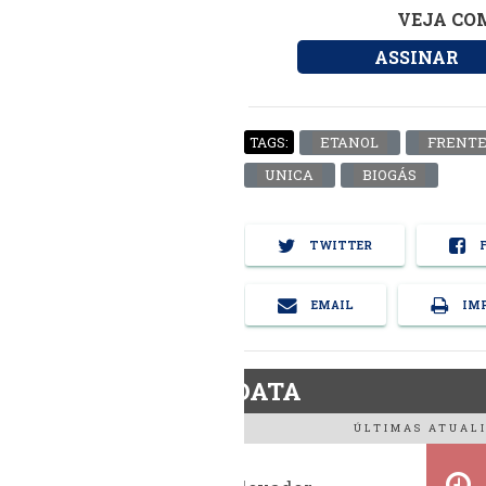
VEJA COM
ASSINAR
ETANOL
FRENTE
TAGS:
UNICA
BIOGÁS
TWITTER
F
EMAIL
IMP
BiodieselDATA
ÚLTIMAS ATUALI