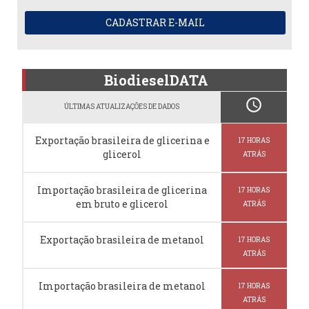
CADASTRAR E-MAIL
BiodieselDATA
schedule
ÚLTIMAS ATUALIZAÇÕES DE DADOS
Exportação brasileira de glicerina e
17 HORAS
glicerol
ATRÁS
Importação brasileira de glicerina
17 HORAS
em bruto e glicerol
ATRÁS
Exportação brasileira de metanol
17 HORAS
ATRÁS
Importação brasileira de metanol
17 HORAS
ATRÁS