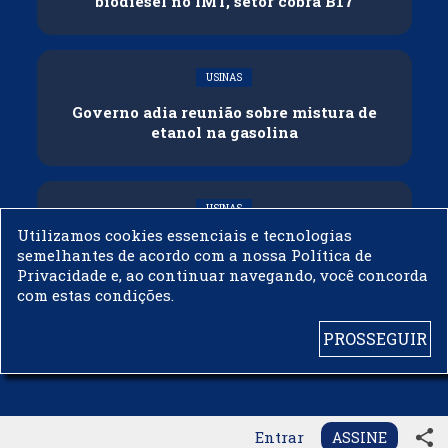
biodiesel no IMT, setor cobra B17
USINAS
Governo adia reunião sobre mistura de
etanol na gasolina
USINAS
Utilizamos cookies essenciais e tecnologias
CNPE veda importação de biodiesel
semelhantes de acordo com a nossa Política de
Privacidade e, ao continuar navegando, você concorda
com estas condições.
PROSSEGUIR
© 2003 - 2019 -
BIODIESELBR.COM - TODOS OS DIREITOS RESERVADOS
share
Entrar
ASSINE