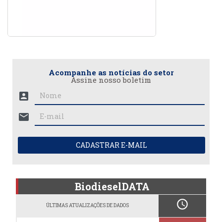
Acompanhe as notícias do setor
Assine nosso boletim
account_box
mail
CADASTRAR E-MAIL
BiodieselDATA
schedule
ÚLTIMAS ATUALIZAÇÕES DE DADOS