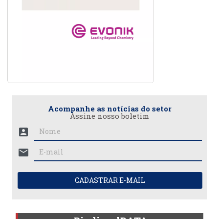
Acompanhe as notícias do setor
Assine nosso boletim
account_box
mail
CADASTRAR E-MAIL