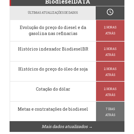
BiodieselDATA
schedule
ÚLTIMAS ATUALIZAÇÕES DE DADOS
Evolução do preço do diesel e da
2 HORAS
gasolina nas refinarias
ATRÁS
Histórico indexador BiodieselBR
2 HORAS
ATRÁS
Histórico do preço do óleo de soja
2 HORAS
ATRÁS
Cotação do dólar
2 HORAS
ATRÁS
Metas e contratações de biodiesel
7 DIAS
ATRÁS
Mais dados atualizados →