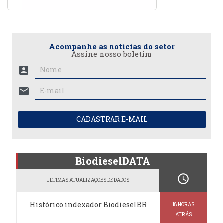
Acompanhe as notícias do setor
Assine nosso boletim
account_box
mail
CADASTRAR E-MAIL
BiodieselDATA
schedule
ÚLTIMAS ATUALIZAÇÕES DE DADOS
Histórico indexador BiodieselBR
18 HORAS
ATRÁS