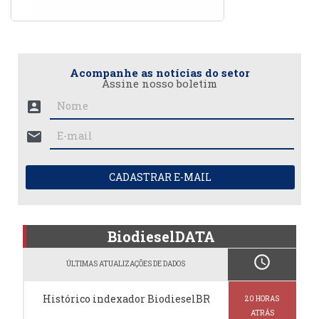
Acompanhe as notícias do setor
Assine nosso boletim
account_box
mail
CADASTRAR E-MAIL
BiodieselDATA
schedule
ÚLTIMAS ATUALIZAÇÕES DE DADOS
Histórico indexador BiodieselBR
20 HORAS
ATRÁS