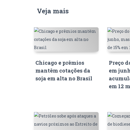
Veja mais
Chicago e prêmios
Preço d
mantêm cotações da
em junh
soja em alta no Brasil
acumula
em 12 m