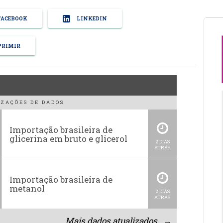
ACEBOOK
LINKEDIN
RIMIR
ZAÇÕES DE DADOS
Importação brasileira de
glicerina em bruto e glicerol
2 DIAS
ATRÁS
Importação brasileira de
metanol
2 DIAS
ATRÁS
Mais dados atualizados →