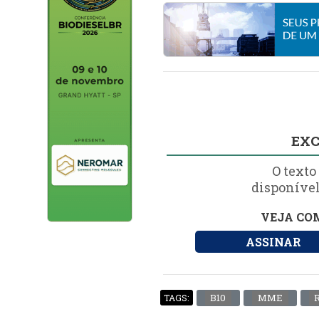
EXC
O texto
disponível
VEJA COM
ASSINAR
B10
MME
TAGS: