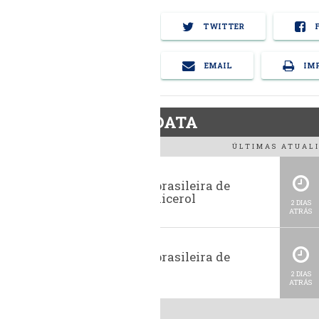
TWITTER
F
EMAIL
IMP
BiodieselDATA
ÚLTIMAS ATUALI
Exportação brasileira de
glicerina e glicerol
2 DIAS
ATRÁS
Exportação brasileira de
metanol
2 DIAS
ATRÁS