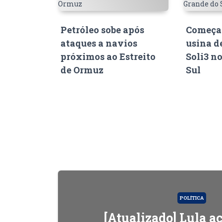
Petróleo sobe após
Começam
ataques a navios
usina d
próximos ao Estreito
Soli3 n
de Ormuz
Sul
POLÍTICA
[Atualizado] Lula 