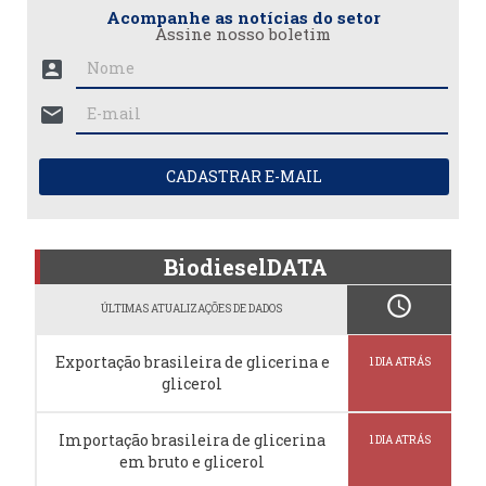
Acompanhe as notícias do setor
Assine nosso boletim
account_box
mail
CADASTRAR E-MAIL
BiodieselDATA
schedule
ÚLTIMAS ATUALIZAÇÕES DE DADOS
Exportação brasileira de glicerina e
1 DIA ATRÁS
glicerol
Importação brasileira de glicerina
1 DIA ATRÁS
em bruto e glicerol