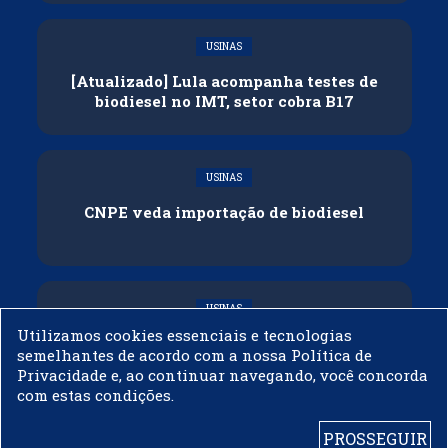
USINAS
[Atualizado] Lula acompanha testes de
biodiesel no IMT, setor cobra B17
USINAS
CNPE veda importação de biodiesel
USINAS
Utilizamos cookies essenciais e tecnologias
Acelen Renováveis assina acordo com
semelhantes de acordo com a nossa Política de
Bunge para óleo de soja em projeto na
Privacidade e, ao continuar navegando, você concorda
Bahia
com estas condições.
PROSSEGUIR