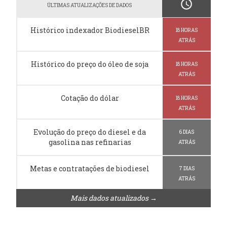
schedule
ÚLTIMAS ATUALIZAÇÕES DE DADOS
Histórico indexador BiodieselBR
18 HORAS
ATRÁS
Histórico do preço do óleo de soja
18 HORAS
ATRÁS
Cotação do dólar
18 HORAS
ATRÁS
Evolução do preço do diesel e da
6 DIAS
gasolina nas refinarias
ATRÁS
Metas e contratações de biodiesel
7 DIAS
ATRÁS
Mais dados atualizados →