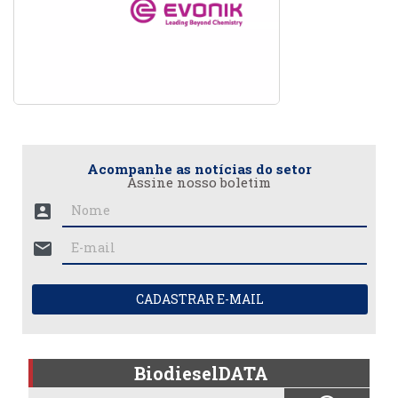
Acompanhe as notícias do setor
Assine nosso boletim
account_box
mail
CADASTRAR E-MAIL
BiodieselDATA