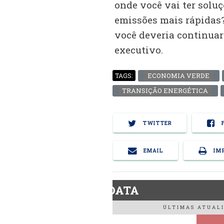
onde você vai ter solu
emissões mais rápidas?
você deveria continuar 
executivo.
ECONOMIA VERDE
TAGS:
TRANSIÇÃO ENERGÉTICA
TWITTER
F
EMAIL
IMP
BiodieselDATA
ÚLTIMAS ATUALI