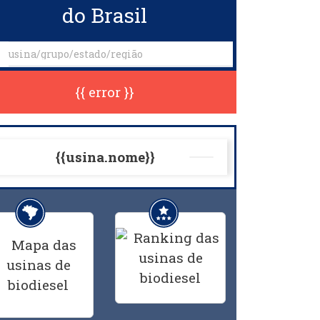
do Brasil
{{ error }}
{{usina.nome}}