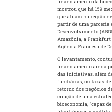
financiamento da bioe
mostrou que há 159 mec
que atuam na região ne
partir de uma parceria 
Desenvolvimento (ABDE
Amazônia, a Frankfurt
Agência Francesa de D
O levantamento, contud
financiamento ainda pr
das iniciativas, além d
fundiárias, ou taxas d
retorno dos negócios d
criação de uma estraté
bioeconomia, "capaz de 
filantrópicas e multilat