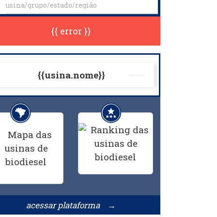
{{ error }}
{{usina.nome}}
acessar plataforma →