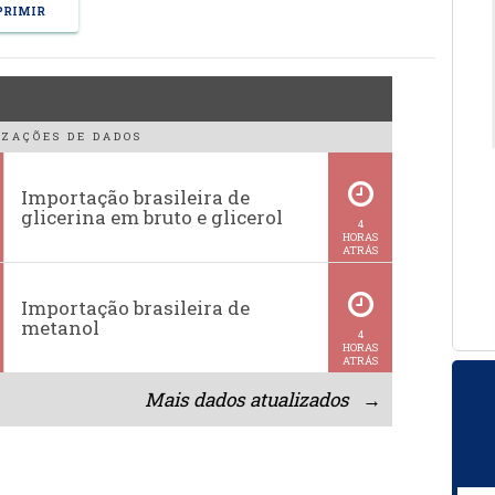
RIMIR
ZAÇÕES DE DADOS
Importação brasileira de
glicerina em bruto e glicerol
4
HORAS
ATRÁS
Importação brasileira de
metanol
4
HORAS
ATRÁS
Mais dados atualizados →