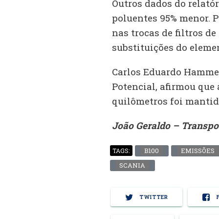
Outros dados do relató
poluentes 95% menor. P
nas trocas de filtros d
substituições do eleme
Carlos Eduardo Hammer
Potencial, afirmou que
quilômetros foi mantida
João Geraldo – Transpo
B100
EMISSÕES
TAGS:
SCANIA
TWITTER
F