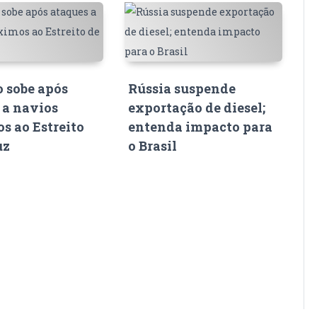
o sobe após
Rússia suspende
 a navios
exportação de diesel;
s ao Estreito
entenda impacto para
uz
o Brasil