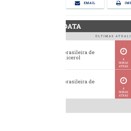
EMAIL
IMP
BiodieselDATA
ÚLTIMAS ATUALI
Exportação brasileira de
glicerina e glicerol
4
HORAS
ATRÁS
Exportação brasileira de
metanol
4
HORAS
ATRÁS