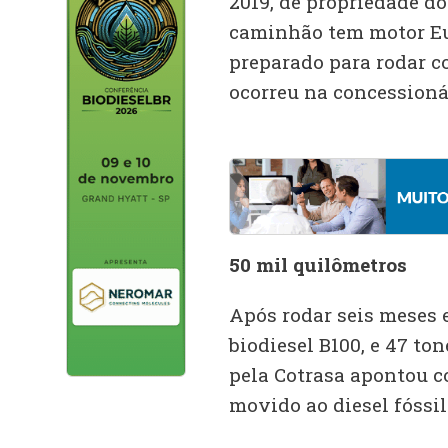
2019, de propriedade do
caminhão tem motor Eur
preparado para rodar c
ocorreu na concessioná
50 mil quilômetros
Após rodar seis meses 
biodiesel B100, e 47 to
pela Cotrasa apontou 
movido ao diesel fóssil