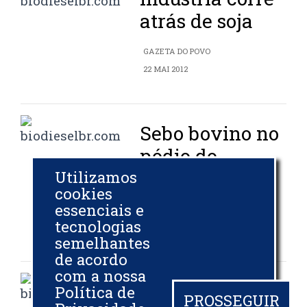
atrás de soja
GAZETA DO POVO
22 MAI 2012
Sebo bovino no
pódio do
biodiesel
Utilizamos
cookies
essenciais e
DIÁRIO DE PERNAMBUCO
tecnologias
22 MAI 2012
semelhantes
de acordo
com a nossa
Tabaco
Política de
PROSSEGUIR