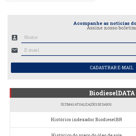
Acompanhe as notícias do
Assine nosso boletim
account_box
mail
CADASTRAR E-MAIL
BiodieselDATA
ÚLTIMAS ATUALIZAÇÕES DE DADOS
Histórico indexador BiodieselBR
Histórico do preço do óleo de soja