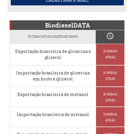
CADASTRAR E-MAIL
BiodieselDATA
schedule
ÚLTIMAS ATUALIZAÇÕES DE DADOS
Exportação brasileira de glicerina e
10 HORAS
glicerol
ATRÁS
Importação brasileira de glicerina
10 HORAS
em bruto e glicerol
ATRÁS
Exportação brasileira de metanol
10 HORAS
ATRÁS
Importação brasileira de metanol
10 HORAS
ATRÁS