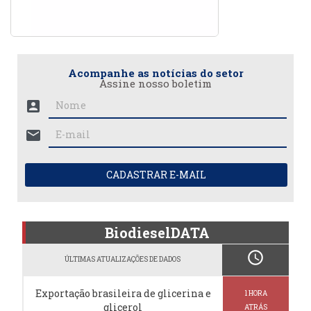
Acompanhe as notícias do setor
Assine nosso boletim
account_box
mail
CADASTRAR E-MAIL
BiodieselDATA
schedule
ÚLTIMAS ATUALIZAÇÕES DE DADOS
Exportação brasileira de glicerina e
1 HORA
glicerol
ATRÁS