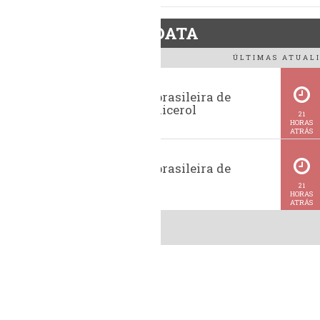
BiodieselDATA
ÚLTIMAS ATUALI
Exportação brasileira de
glicerina e glicerol
21
HORAS
ATRÁS
Exportação brasileira de
metanol
21
HORAS
ATRÁS