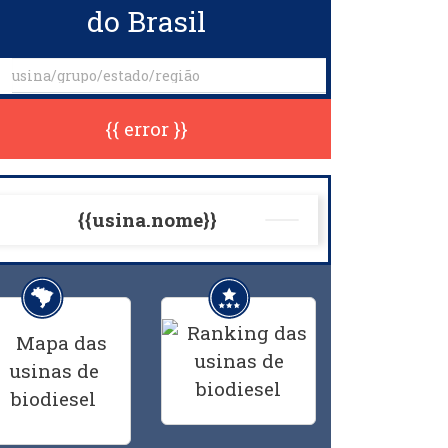
do Brasil
{{ error }}
{{usina.nome}}