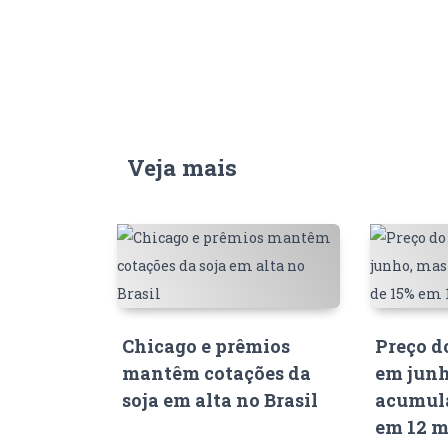
Veja mais
Chicago e prêmios
Preço d
mantêm cotações da
em junh
soja em alta no Brasil
acumula
em 12 m