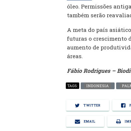
óleo. Permissões antig
também serão reavalia
A meta do país asiátic
futuras o crescimento 
aumento de produtivid
áreas.
Fábio Rodrigues – Biod
INDONESIA
PAL
TAGS:
TWITTER
F
EMAIL
IMP