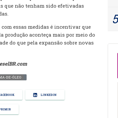
as que não tenham sido efetivadas
das.
o com essas medidas é incentivar que
da produção aconteça mais por meio do
ade do que pela expansão sobre novas
ieselBR.com
MA-DE-ÓLEO
ACEBOOK
LINKEDIN
RIMIR