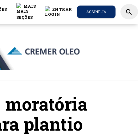
MAIS
ÕES
ENTRAR
search
ASSINE JÁ
 moratória
ra plantio