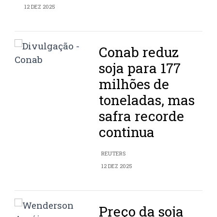
12 DEZ 2025
Conab reduz
soja para 177
milhões de
toneladas, mas
safra recorde
continua
REUTERS
12 DEZ 2025
Preço da soja