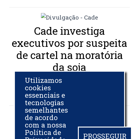
Cade investiga
executivos por suspeita
de cartel na moratória
da soja
Utilizamos
CNN BRASIL
cookies
05 NOV 2025
essenciais e
tecnologias
semelhantes
de acordo
com a nossa
Pequim suspende
Política de
PROSSEGUIR