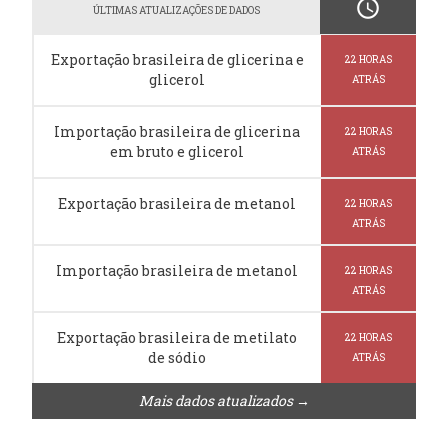
schedule
ÚLTIMAS ATUALIZAÇÕES DE DADOS
Exportação brasileira de glicerina e
22 HORAS
glicerol
ATRÁS
Importação brasileira de glicerina
22 HORAS
em bruto e glicerol
ATRÁS
Exportação brasileira de metanol
22 HORAS
ATRÁS
Importação brasileira de metanol
22 HORAS
ATRÁS
Exportação brasileira de metilato
22 HORAS
de sódio
ATRÁS
Mais dados atualizados →