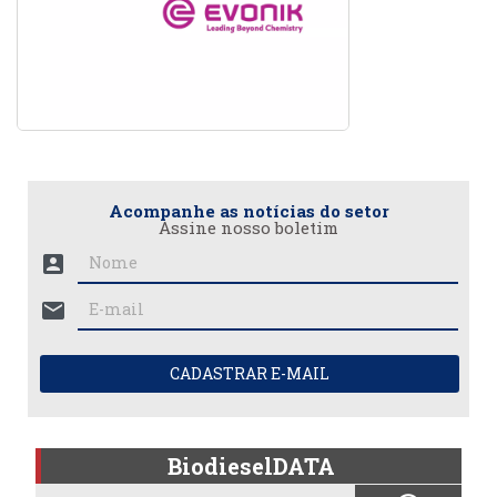
Acompanhe as notícias do setor
Assine nosso boletim
account_box
mail
CADASTRAR E-MAIL
BiodieselDATA