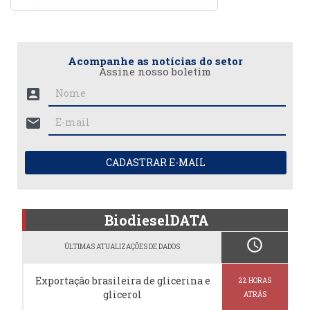
Acompanhe as notícias do setor
Assine nosso boletim
account_box
mail
CADASTRAR E-MAIL
BiodieselDATA
schedule
ÚLTIMAS ATUALIZAÇÕES DE DADOS
Exportação brasileira de glicerina e
22 HORAS
glicerol
ATRÁS