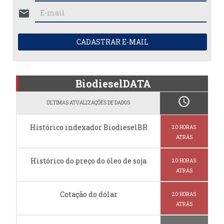
mail
CADASTRAR E-MAIL
BiodieselDATA
schedule
ÚLTIMAS ATUALIZAÇÕES DE DADOS
Histórico indexador BiodieselBR
20 HORAS
ATRÁS
Histórico do preço do óleo de soja
20 HORAS
ATRÁS
Cotação do dólar
20 HORAS
ATRÁS