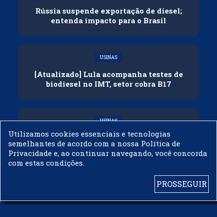
Rússia suspende exportação de diesel;
entenda impacto para o Brasil
USINAS
[Atualizado] Lula acompanha testes de
biodiesel no IMT, setor cobra B17
USINAS
Utilizamos cookies essenciais e tecnologias
Governo adia reunião sobre mistura de
semelhantes de acordo com a nossa Política de
etanol na gasolina
Privacidade e, ao continuar navegando, você concorda
com estas condições.
PROSSEGUIR
© 2003 - 2019 -
BIODIESELBR.COM - TODOS OS DIREITOS RESERVADOS