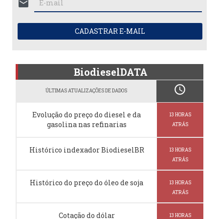
mail
CADASTRAR E-MAIL
BiodieselDATA
schedule
ÚLTIMAS ATUALIZAÇÕES DE DADOS
Evolução do preço do diesel e da
13 HORAS
gasolina nas refinarias
ATRÁS
Histórico indexador BiodieselBR
13 HORAS
ATRÁS
Histórico do preço do óleo de soja
13 HORAS
ATRÁS
Cotação do dólar
13 HORAS