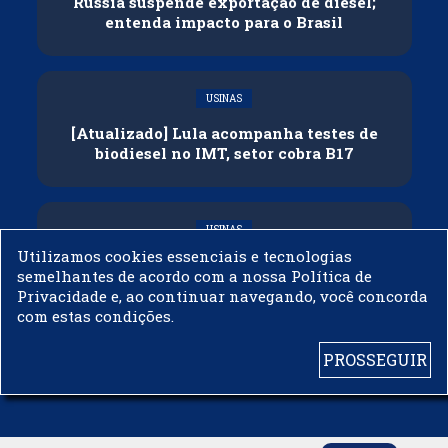
Rússia suspende exportação de diesel;
entenda impacto para o Brasil
USINAS
[Atualizado] Lula acompanha testes de
biodiesel no IMT, setor cobra B17
USINAS
Utilizamos cookies essenciais e tecnologias
Governo adia reunião sobre mistura de
semelhantes de acordo com a nossa Política de
etanol na gasolina
Privacidade e, ao continuar navegando, você concorda
com estas condições.
PROSSEGUIR
© 2003 - 2019 -
BIODIESELBR.COM - TODOS OS DIREITOS RESERVADOS