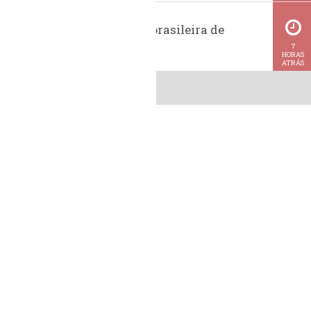
Exportação brasileira de
metanol
7
HORAS
ATRÁS