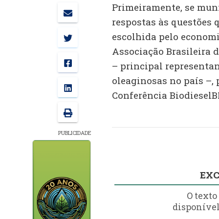
Primeiramente, se muni
respostas às questões q
escolhida pelo economi
Associação Brasileira d
– principal representa
oleaginosas no país –, 
Conferência BiodieselB
PUBLICIDADE
EXC
O texto
disponível