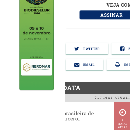
VEJA COM
ASSINAR
TWITTER
F
EMAIL
IMP
BiodieselDATA
ÚLTIMAS ATUALI
Exportação brasileira de
glicerina e glicerol
7
HORAS
ATRÁS