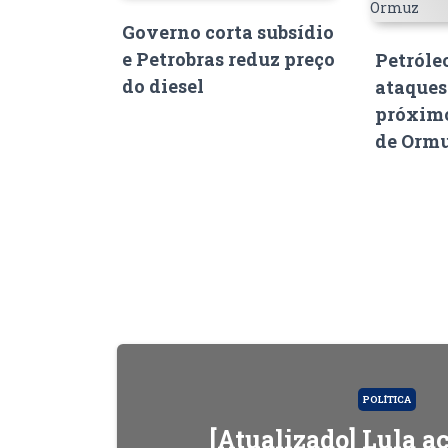
Governo corta subsídio
e Petrobras reduz preço
Petróle
do diesel
ataques
próximo
de Orm
POLÍTICA
[Atualizado] Lula 