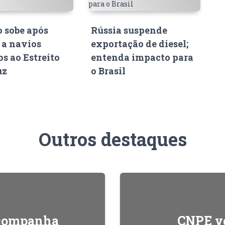
o sobe após
Rússia suspende
 a navios
exportação de diesel;
s ao Estreito
entenda impacto para
uz
o Brasil
Outros destaques
acompanha
CNPE ve