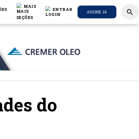
MAIS
ÕES
ENTRAR
search
ASSINE JÁ
ades do