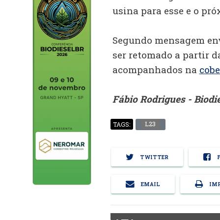
usina para esse e o próx
Segundo mensagem envia
ser retomado a partir d
acompanhados na
cobe
Fábio Rodrigues - Biod
L23
TAGS:
TWITTER
F
EMAIL
IMP