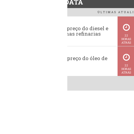
BiodieselDATA
ÚLTIMAS ATUALI
Evolução do preço do diesel e
da gasolina nas refinarias
22
HORAS
ATRÁS
Histórico do preço do óleo de
soja
22
HORAS
ATRÁS