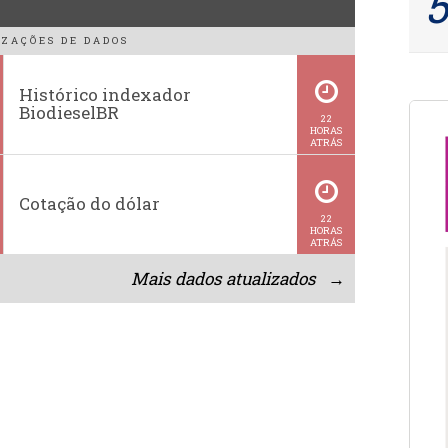
ZAÇÕES DE DADOS
Histórico indexador
BiodieselBR
22
HORAS
ATRÁS
Cotação do dólar
22
HORAS
ATRÁS
Mais dados atualizados →