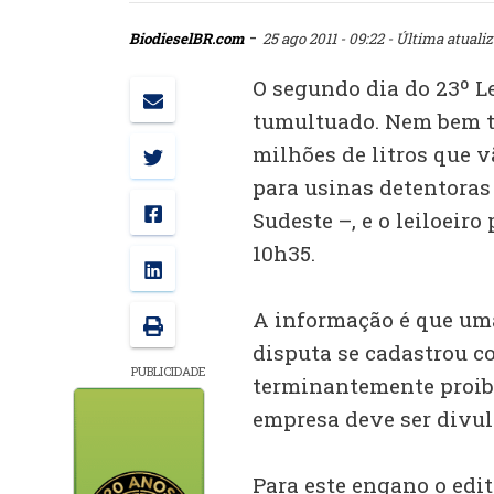
-
BiodieselBR.com
25 ago 2011 - 09:22
- Última atualiz
O segundo dia do 23º L
tumultuado. Nem bem te
milhões de litros que v
para usinas detentoras
Sudeste –, e o leiloeiro
10h35.
A informação é que uma
disputa se cadastrou c
PUBLICIDADE
terminantemente proibi
empresa deve ser divul
Para este engano o edit