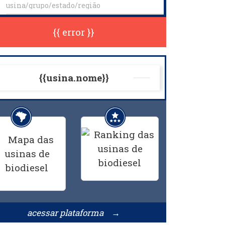
{{ error }}
{{usina.nome}}
acessar plataforma →