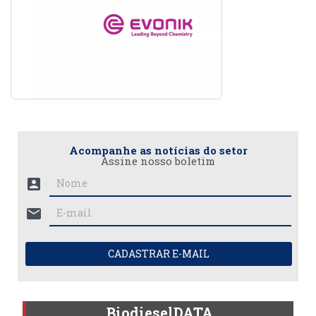
Acompanhe as notícias do setor
Assine nosso boletim
account_box
mail
CADASTRAR E-MAIL
BiodieselDATA