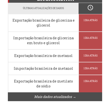
schedule
ÚLTIMAS ATUALIZAÇÕES DE DADOS
Exportação brasileira de glicerina e
1 DIA ATRÁS
glicerol
Importação brasileira de glicerina
1 DIA ATRÁS
em bruto e glicerol
Exportação brasileira de metanol
1 DIA ATRÁS
Importação brasileira de metanol
1 DIA ATRÁS
Exportação brasileira de metilato
1 DIA ATRÁS
de sódio
Mais dados atualizados →