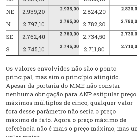
2.935,00
2.820,
NE
2.939,20
2.824,20
2.795,00
2.780,
N
2.797,10
2.782,20
2.760,00
2.730,
SE
2.762,40
2.734,50
2.745,00
2.710,
S
2.745,10
2.711,80
Os valores envolvidos não são o ponto
principal, mas sim o princípio atingido.
Apesar da portaria do MME não constar
nenhuma obrigação para ANP estipular preço
máximos múltiplos de cinco, qualquer valor
fora desse parâmetro não seria o preço
máximo de fato. Agora o preço máximo de
referência não é mais o preço máximo, mas u
valor maior.