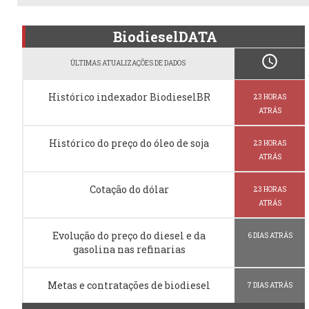
BiodieselDATA
schedule
ÚLTIMAS ATUALIZAÇÕES DE DADOS
Histórico indexador BiodieselBR
23 HORAS
ATRÁS
Histórico do preço do óleo de soja
23 HORAS
ATRÁS
Cotação do dólar
23 HORAS
ATRÁS
Evolução do preço do diesel e da
6 DIAS ATRÁS
gasolina nas refinarias
Metas e contratações de biodiesel
7 DIAS ATRÁS