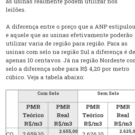
as usinas realmente podem utilizar nos
leilões.
A diferença entre o preço que a ANP estipulo
e aquele que as usinas efetivamente poderão
utilizar varia de região para região. Para as
usinas com selo na região Sul a diferença é d
apenas 10 centavos. Já na região Nordeste c
selo a diferença sobe para R$ 4,20 por metro
cúbico. Veja a tabela abaixo:
Com Selo
Sem Selo
PMR
PMR
PMR
PMR
Teórico
Real
Teórico
Real
R$/m3
R$/m3
R$/m3
R$/m3
2.655,00
2.625,
CO
2.659,10
2.626,10