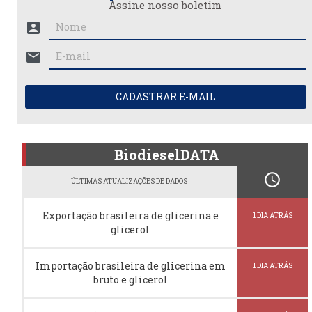
Assine nosso boletim
account_box
mail
CADASTRAR E-MAIL
BiodieselDATA
schedule
ÚLTIMAS ATUALIZAÇÕES DE DADOS
Exportação brasileira de glicerina e
1 DIA ATRÁS
glicerol
Importação brasileira de glicerina em
1 DIA ATRÁS
bruto e glicerol