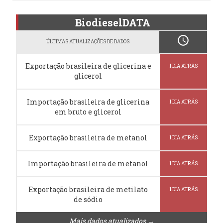
BiodieselDATA
schedule
ÚLTIMAS ATUALIZAÇÕES DE DADOS
Exportação brasileira de glicerina e
1 DIA ATRÁS
glicerol
Importação brasileira de glicerina
1 DIA ATRÁS
em bruto e glicerol
Exportação brasileira de metanol
1 DIA ATRÁS
Importação brasileira de metanol
1 DIA ATRÁS
Exportação brasileira de metilato
1 DIA ATRÁS
de sódio
Mais dados atualizados →