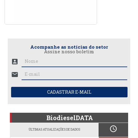
Acompanhe as notícias do setor
Assine nosso boletim
account_box
mail
CADASTRAR E-MAIL
BiodieselDATA
schedule
ÚLTIMAS ATUALIZAÇÕES DE DADOS