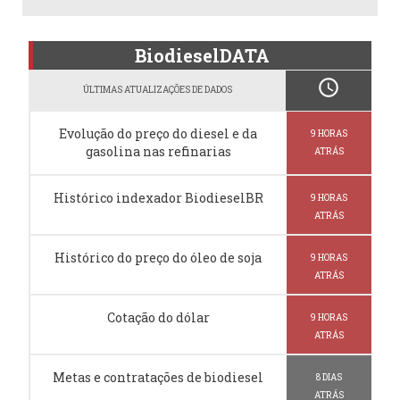
BiodieselDATA
schedule
ÚLTIMAS ATUALIZAÇÕES DE DADOS
Evolução do preço do diesel e da
9 HORAS
gasolina nas refinarias
ATRÁS
Histórico indexador BiodieselBR
9 HORAS
ATRÁS
Histórico do preço do óleo de soja
9 HORAS
ATRÁS
Cotação do dólar
9 HORAS
ATRÁS
Metas e contratações de biodiesel
8 DIAS
ATRÁS