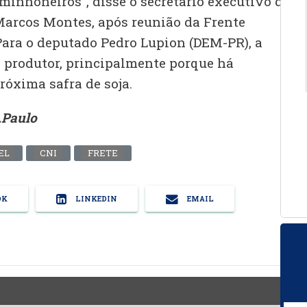
aminhoneiros”, disse o secretário executivo do
Marcos Montes, após reunião da Frente
Para o deputado Pedro Lupion (DEM-PR), a
o produtor, principalmente porque há
róxima safra de soja.
.Paulo
EL
CNI
FRETE
OK
LINKEDIN
EMAIL