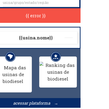
{{ error }}
{{usina.nome}}
acessar plataforma →