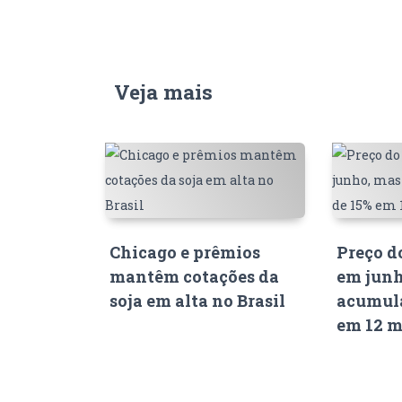
Veja mais
Chicago e prêmios
Preço d
mantêm cotações da
em junh
soja em alta no Brasil
acumula
em 12 m